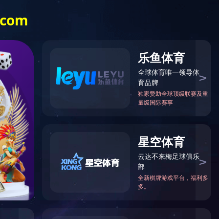
e.
。
线入口
|
华体会官方版网站登录入口
|
星空网页版
|
「B体