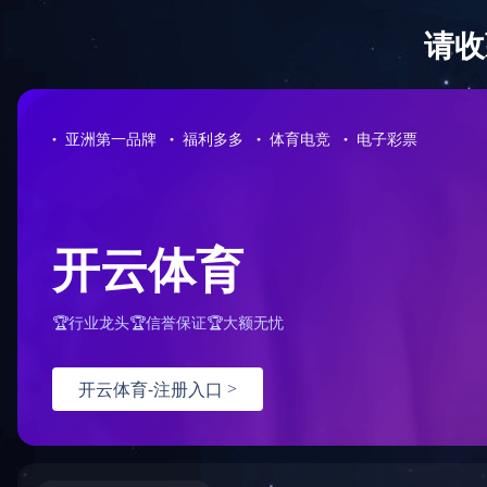
S
安博·体育（中国）
|
华体会官方端网站登录入口
|
华体