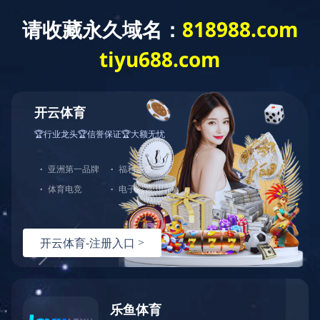
集团首页
首页
集团概况
产业板块
新闻中心
社会责任
控股简介
发展历程
荣誉资质
加入我们
发明专利
VR体验
温室气体核查声明
投资者关系