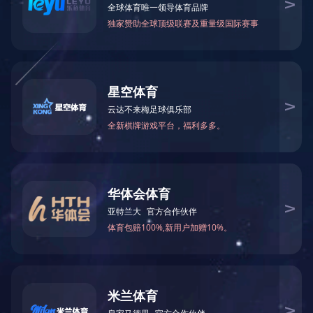
版权所有 © 2025 今创集团股份有限
公司 版权所有
今创集团
安博·体育（中国）
|
华体会官方端网站登录入口
|
华体会官方端网站登
录入口
|
开云(中国)Kaiyun·官方网站
|
开云官方在线入口
|
华体会官方版
网站登录入口
|
星空网页版
|
「B体育」
|
开云网
|