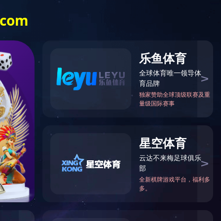
e.
。
线入口
|
华体会官方版网站登录入口
|
星空网页版
|
「B体