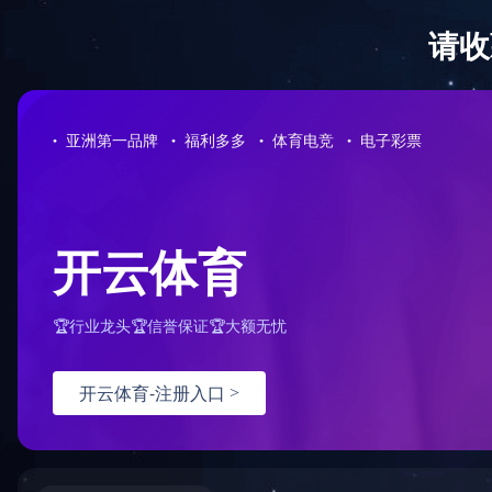
S
安博·体育（中国）
|
华体会官方端网站登录入口
|
华体